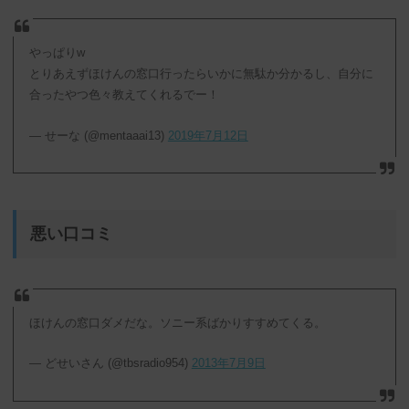
やっぱりw
とりあえずほけんの窓口行ったらいかに無駄か分かるし、自分に
合ったやつ色々教えてくれるでー！
— せーな (@mentaaai13)
2019年7月12日
悪い口コミ
ほけんの窓口ダメだな。ソニー系ばかりすすめてくる。
— どせいさん (@tbsradio954)
2013年7月9日