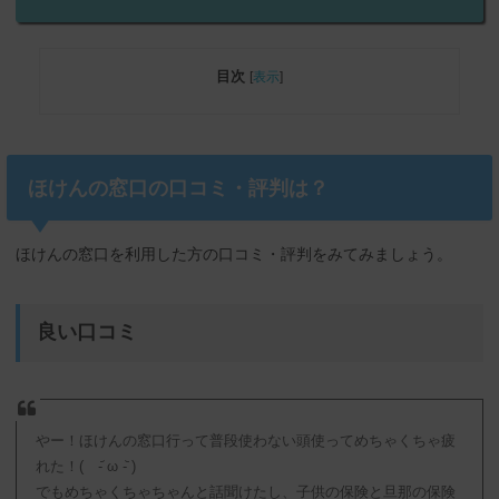
目次
[
表示
]
ほけんの窓口の口コミ・評判は？
ほけんの窓口を利用した方の口コミ・評判をみてみましょう。
良い口コミ
やー！ほけんの窓口行って普段使わない頭使ってめちゃくちゃ疲
れた！( -᷄ ω -᷅ )
でもめちゃくちゃちゃんと話聞けたし、子供の保険と旦那の保険