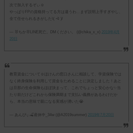
次で加入するぞぃ☺︎︎
やっぱりFPの資格持ってる方は違うわ…まず説明上手すぎやし、
全て任せられるきがした\( ᐙ )/
— 🐰ちか🐰LINE死亡。DMください。 (@chika_x_x)
2019年4月
20日
教育資金について☺️ほけんの窓口さんに相談して、学資保険では
なく終身保険を利用して資金をためることに決定しました！あと
は旦那の生命保険もほぼ決まって、これでちょっと安心かな✨当
たり前だけどこれから保険満期まで支払い義務があるわけだか
ら、本当の意味で親になる実感が湧いた😭
— あんぴぃ🍒産休中_34w (@A2019summer)
2019年7月20日