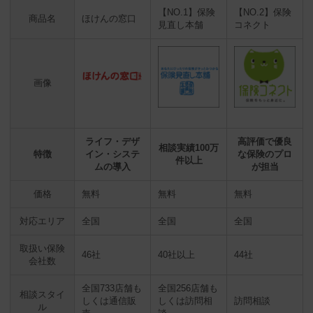
【NO.1】保険
【NO.2】保険
商品名
ほけんの窓口
見直し本舗
コネクト
画像
ライフ・デザ
高評価で優良
相談実績100万
特徴
イン・システ
な保険のプロ
件以上
ムの導入
が担当
価格
無料
無料
無料
対応エリア
全国
全国
全国
取扱い保険
46社
40社以上
44社
会社数
全国733店舗も
全国256店舗も
相談スタイ
しくは通信販
しくは訪問相
訪問相談
ル