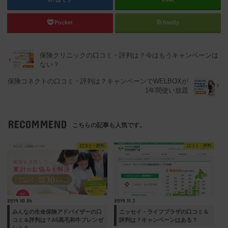
Pocket
feedly
保険クリニックの口コミ・評判は？今はもうキャンペーンは
ない？
保険コネクトの口コミ・評判は？キャンペーンでWELBOXが
1年間使い放題
RECOMMEND
こちらの記事も人気です。
口コミ・評判
口コミ・評判
2019.10.24
2019.11.3
みんなの生命保険アドバイザーの口
ニッセイ・ライフプラザの口コミ＆
コミ＆評判は？A5黒毛和牛プレンゼ
評判は？キャンペーンはある？
ントキ…