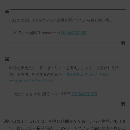
ほけんの窓口で2時間ぐらい説明を聞いてたから目と頭が痛い
— K_Ryuta (@KR_syndrome)
2019年5月26日
独身と伝えたら、長生きのリスクを考えましょう～と言われる始
末。不愉快。相談するのやめた。
#保険相談
#ほけんの窓口
https://t.co/PoXYoKS2W3
— えたつさきユカ (@Quinquin1105)
2019年1月23日
悪い口コミとはしては、相談に時間がかかるといった意見がありま
した。難しい話が長時間続くため少しギブアップ気味の方も多いよ